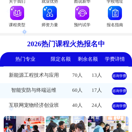
关于我们
就业优势
图说新华
学校地址
形象设计与数字文旅
50人
18人
咨询学费
课程类型
师资力量
预约试学
报名指南
AI全媒体设计与短视频运营
60人
21人
咨询学费
无人机应用技术
40人
16人
2026热门课程火热报名中
咨询学费
智能轨道交通管理
50人
20人
咨询学费
热门专业
限定名额
剩余名额
学费详情
新能源工程技术与应用
70人
13人
咨询学费
智能安防与终端运维
60人
17人
咨询学费
互联网宠物经济创业班
40人
24人
咨询学费
形象设计与数字文旅
50人
18人
咨询学费