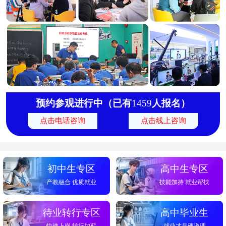
形象设计与数字文旅
50人
18人
咨询学费
AI全媒体设计与短视频运营
60人
21人
咨询学费
无人机应用技术
40人
16人
咨询学费
智能轨道交通管理
50人
20人
咨询学费
预约参观进行中（已有
1459
人报名）
新能源工程技术与应用
70人
13人
咨询学费
点击电话咨询
点击线上咨询
智能安防与终端运维
60人
17人
咨询学费
互联网宠物经济创业班
40人
24人
咨询学费
初中生专区
高中生专区
形象设计与数字文旅
50人
18人
产教融合 优质就业
技能加持 就业帮扶
咨询学费
待业转行专区
高中毕业生
快速上岗 转行加薪
就业才是硬道理